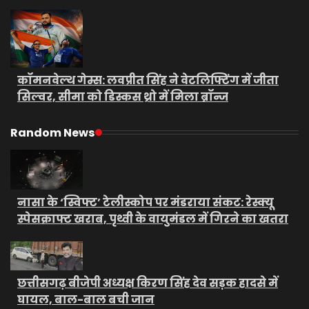
कॉमनवेल्थ गेम्स: लवप्रीत सिंह ने वेटलिफ्टिंग में जीता
सिल्वर, सीमा को डिस्कस थ्रो में मिला ब्रॉन्ज
Random News
नासा के ‘स्विफ्ट’ टेलीस्कोप पर मंडराया संकट: रेस्क्यू
स्पेसक्राफ्ट खराब, पृथ्वी के वायुमंडल में गिरने का खतरा
छत्तीसगढ़ बीजेपी अध्यक्ष किरण सिंह देव सड़क हादसे में
घायल, बाल-बाल बची जान