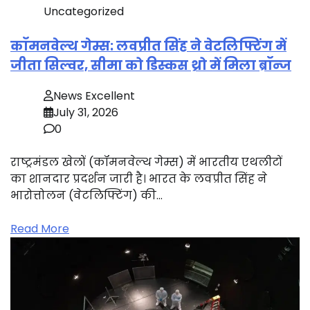
Uncategorized
कॉमनवेल्थ गेम्स: लवप्रीत सिंह ने वेटलिफ्टिंग में
जीता सिल्वर, सीमा को डिस्कस थ्रो में मिला ब्रॉन्ज
News Excellent
July 31, 2026
0
राष्ट्रमंडल खेलों (कॉमनवेल्थ गेम्स) में भारतीय एथलीटों
का शानदार प्रदर्शन जारी है। भारत के लवप्रीत सिंह ने
भारोत्तोलन (वेटलिफ्टिंग) की…
Read More