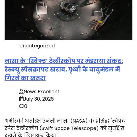
Uncategorized
नासा के ‘स्विफ्ट’ टेलीस्कोप पर मंडराया संकट:
रेस्क्यू स्पेसक्राफ्ट खराब, पृथ्वी के वायुमंडल में
गिरने का खतरा
News Excellent
July 30, 2026
0
अमेरिकी अंतरिक्ष एजेंसी नासा (NASA) के प्रसिद्ध स्विफ्ट
स्पेस टेलीस्कोप (Swift Space Telescope) को सुरक्षित
रखने के लिए शुरू किया…