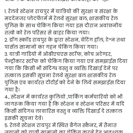
1. रेलवे स्टेशन रायपुर में यात्रियो की सुरक्षा व संरक्षा के
मददेनजर प्लेटफॅार्म में रेलवे सुरक्षा बल, शासकीय रेल
पुलिस के साथ चेकिंग किया गया इस दौरान अवांछनीय
तत्वो को रेल परिसर से बाहर किया गया।
2. डाॅग स्काॅड रायपुर के द्वारा स्टेशन, वेटिंग हाॅल, टेªन तथा
पार्सल सामानो का गहन चेकिंग किया गया।
3. यात्री गाडियो में ओबीएचएस स्टाॅफ, कोच अटेण्डर,
पेन्ट्रीकार स्टाॅफ को चेकिंग किया गया एवं समझाईस दिया
गया कि किसी भी संदिग्ध वस्तु व व्यक्ति दिखाई देने पर
तत्काल इसकी सूचना रेलवे सुरक्षा बल शासकीय रेल
पुलिस एंव कार्यरत टीटीई को देने के लिये समझाईस दिया
गया है।
4., स्टेशन में कार्यरत कुलियो ,पार्किग कर्मचारियो को भी
जागरूक किया गया है कि स्टेशन व स्टेशन परिसर में यदि
किसी संदिगध लावारिस वस्तु व व्यक्ति दिखाई दे तत्काल
इसकी सूचना देवे।
5. रेलवे स्टेशन रायपुर में स्थित बैगेज स्कैनर, में तैनात
जवानो को यात्री सामानो का चेकिंग करने हेतु आवश्यक