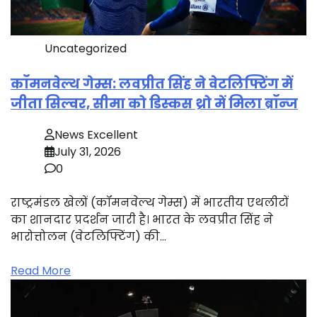
Uncategorized
कॉमनवेल्थ गेम्स: लवप्रीत सिंह ने वेटलिफ्टिंग में
जीता सिल्वर, सीमा को डिस्कस थ्रो में मिला ब्रॉन्ज
News Excellent
July 31, 2026
0
राष्ट्रमंडल खेलों (कॉमनवेल्थ गेम्स) में भारतीय एथलीटों
का शानदार प्रदर्शन जारी है। भारत के लवप्रीत सिंह ने
भारोत्तोलन (वेटलिफ्टिंग) की…
Read More