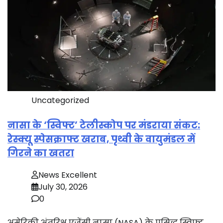
Uncategorized
नासा के ‘स्विफ्ट’ टेलीस्कोप पर मंडराया संकट:
रेस्क्यू स्पेसक्राफ्ट खराब, पृथ्वी के वायुमंडल में
गिरने का खतरा
News Excellent
July 30, 2026
0
अमेरिकी अंतरिक्ष एजेंसी नासा (NASA) के प्रसिद्ध स्विफ्ट