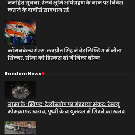
जनहित सूचना: रेलवे भूमि अधिग्रहण के नाम पर निवेश
कराने के दावों से सावधान रहें
कॉमनवेल्थ गेम्स: लवप्रीत सिंह ने वेटलिफ्टिंग में जीता
सिल्वर, सीमा को डिस्कस थ्रो में मिला ब्रॉन्ज
Random News
नासा के ‘स्विफ्ट’ टेलीस्कोप पर मंडराया संकट: रेस्क्यू
स्पेसक्राफ्ट खराब, पृथ्वी के वायुमंडल में गिरने का खतरा