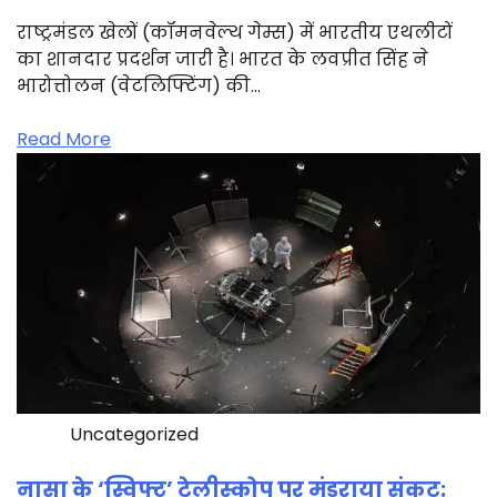
राष्ट्रमंडल खेलों (कॉमनवेल्थ गेम्स) में भारतीय एथलीटों
का शानदार प्रदर्शन जारी है। भारत के लवप्रीत सिंह ने
भारोत्तोलन (वेटलिफ्टिंग) की…
Read More
Uncategorized
नासा के ‘स्विफ्ट’ टेलीस्कोप पर मंडराया संकट: