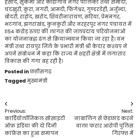
हसौद, सुकमा और कोंडागांव नगर पालिका तथा समोदा,
चंदखुरी, कुंरा, नगरी, आमदी, फिंगेश्वर, गुण्डरदेही, अर्जुन्दा,
बोदरी, राहोद, खरोद, शिवरीनारायण, सरिया, प्रेमनगर,
भटगांव, झगराखंड, कुनकुरी और नरहरपुर नगर पंचायत में
1154 करोड़ रुपए की लागत की जलप्रदाय परियोजनाओं
का योजनाबद्ध ढंग से क्रियान्वयन किया जा रहा है। वन
मंत्री तथा रायपुर जिले के प्रभारी मंत्री श्री केदार कश्यप ने
अपने संबोधन में कहा कि राज्य में शहरी क्षेत्रों में लगातार
विकास की गंगा बह रही है।
Posted in
छत्तीसगढ़
Tagged
मुख्यमंत्री
Post
Previous:
Next:
navigation
कार्डियोलॉजिकल सोसाइटी
नाबालिग से छेडछाड करने
ऑफ़ इंडिया की दो दिनी
वाला फरार आरोपी पुलिस
कांफ्रेंस का हुआ समापन
गिरफ्त में