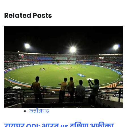
Related Posts
छत्तीसगढ़
रायपुर ODI: भारत vs दक्षिण अफ्रीका