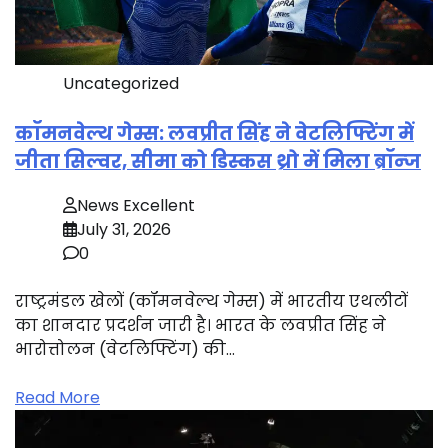
Uncategorized
कॉमनवेल्थ गेम्स: लवप्रीत सिंह ने वेटलिफ्टिंग में
जीता सिल्वर, सीमा को डिस्कस थ्रो में मिला ब्रॉन्ज
News Excellent
July 31, 2026
0
राष्ट्रमंडल खेलों (कॉमनवेल्थ गेम्स) में भारतीय एथलीटों
का शानदार प्रदर्शन जारी है। भारत के लवप्रीत सिंह ने
भारोत्तोलन (वेटलिफ्टिंग) की…
Read More