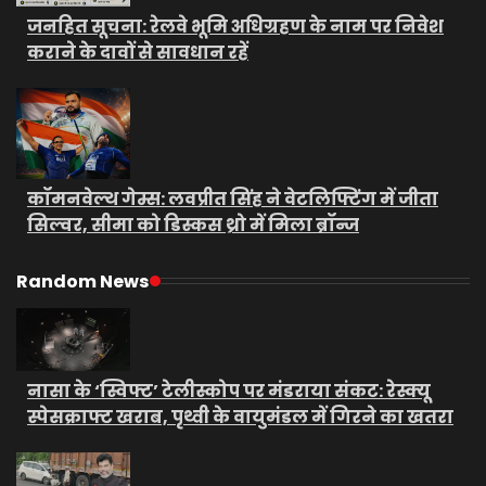
जनहित सूचना: रेलवे भूमि अधिग्रहण के नाम पर निवेश
कराने के दावों से सावधान रहें
कॉमनवेल्थ गेम्स: लवप्रीत सिंह ने वेटलिफ्टिंग में जीता
सिल्वर, सीमा को डिस्कस थ्रो में मिला ब्रॉन्ज
Random News
नासा के ‘स्विफ्ट’ टेलीस्कोप पर मंडराया संकट: रेस्क्यू
स्पेसक्राफ्ट खराब, पृथ्वी के वायुमंडल में गिरने का खतरा