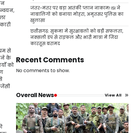
ासन
जंतर-मंतर पर बड़ा आतंकी प्लान नाकाम! ISI ने
ान्वयन,
नाबालिगों को बनाया मोहरा, अमृतसर पुलिस का
िला
खुलासा
िकारी
छत्तीसगढ़: सुकमा में सुरक्षाबलों को बड़ी सफलता,
नक्सली डंप से राइफल और भारी मात्रा में जिंदा
कारतूस बरामद
यम से
ने के
Recent Comments
्यों को
No comments to show.
ाण
से
जेंसी
Overall News
View All
को