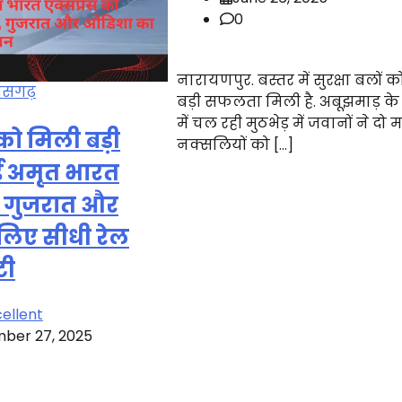
0
नारायणपुर. बस्तर में सुरक्षा बलों 
तीसगढ़
बड़ी सफलता मिली है. अबूझमाड़ के 
में चल रही मुठभेड़ में जवानों ने दो
को मिली बड़ी
नक्सलियों को […]
ई अमृत भारत
से गुजरात और
लिए सीधी रेल
टी
ellent
ber 27, 2025