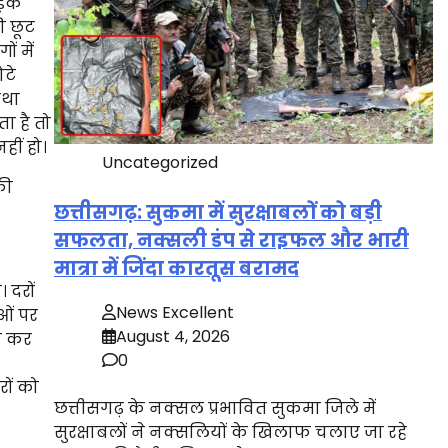
ड़क
ी छूट
ं में
टे
तथा
ा है तो
हीं हो।
Uncategorized
की
छत्तीसगढ़: सुकमा में सुरक्षाबलों को बड़ी
सफलता, नक्सली डंप से राइफल और भारी
मात्रा में जिंदा कारतूस बरामद
 दरों
News Excellent
ओं पर
August 4, 2026
ख कर
0
ों को
छत्तीसगढ़ के नक्सल प्रभावित सुकमा जिले में
सुरक्षाबलों ने नक्सलियों के खिलाफ चलाए जा रहे