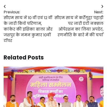
Post
Previous:
Next:
navigation
सीएम साय ने 10 वीं एवं 12 वीं
सीएम साय ने कर्रेगुट्टा पहाड़ी
के जारी किये परिणाम,
पर जारी एंटी नक्सल
कांकेर की इशिका बाला और
ऑपेरशन का लिया अपडेट,
जशपुर के नमन कुमार 10वीं
रणनीति के बारे में की चर्चा
टॉपर
Related Posts