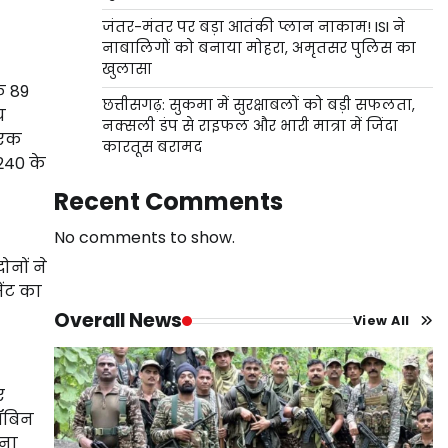
जंतर-मंतर पर बड़ा आतंकी प्लान नाकाम! ISI ने
नाबालिगों को बनाया मोहरा, अमृतसर पुलिस का
खुलासा
फ 89
छत्तीसगढ़: सुकमा में सुरक्षाबलों को बड़ी सफलता,
य
नक्सली डंप से राइफल और भारी मात्रा में जिंदा
े एक
कारतूस बरामद
 240 के
Recent Comments
No comments to show.
ोनों ने
ेंट का
Overall News
View All
ए
रॉबिन
मना