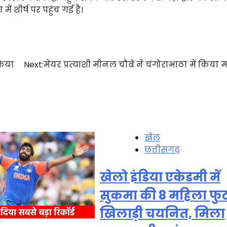
 शीर्ष पर पहुंच गई है।
किया
Next:
मेयर प्रत्याशी मीनल चौबे ने चंगोराभाठा में किया
खेल
छत्तीसगढ़
खेलो इंडिया एकेडमी में
सुकमा की 8 महिला फु
खिलाड़ी चयनित, मिला
ल