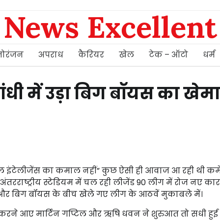
News Excellent
ोरंजन
अपराध
कैरियर
खेल
टेक – ऑटो
धर्म
धी में उड़ा बिग बॉयस का खेमा
ल इंटेलीजेंस का कमाल नहीं” कुछ ऐसी ही आवाज आ रही थी कमेंट
 अंतरराष्ट्रीय स्टेडियम में चल रही लीजेंड 90 लीग में रोज नए का
 और बिग बॉयस के बीच खेले गए लीग के आठवें मुकाबले में।
 करने आए मार्टिन गप्टिल और ऋषि धवन ने शुरुआत तो सधी हुई