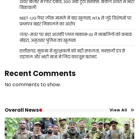
शेयर बाजार में फिर दबाव, 300 अंक टूटा सेंसेक्स; बैंकिंग शेयरों में भारी
बिकवाली
NEET-UG पेपर लीक मामले में बड़ा खुलासा, NTA से जुड़े विशेषज्ञों पर
प्रश्नपत्र बाहर निकालने का आरोप
जंतर-मंतर पर बड़ा आतंकी प्लान नाकाम! ISI ने नाबालिगों को बनाया
मोहरा, अमृतसर पुलिस का खुलासा
छत्तीसगढ़: सुकमा में सुरक्षाबलों को बड़ी सफलता, नक्सली डंप से
राइफल और भारी मात्रा में जिंदा कारतूस बरामद
Recent Comments
No comments to show.
Overall News
View All