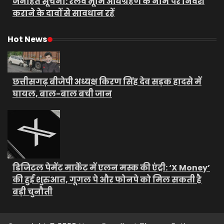
जनहित सूचना: रेलवे भूमि अधिग्रहण के नाम पर निवेश
कराने के दावों से सावधान रहें
Hot News
छत्तीसगढ़ बीजेपी अध्यक्ष किरण सिंह देव सड़क हादसे में
घायल, बाल-बाल बची जान
डिजिटल पेमेंट मार्केट में एलन मस्क की एंट्री: ‘X Money’
की हुई शुरुआत, गूगल पे और फोनपे को मिल सकती है
बड़ी चुनौती