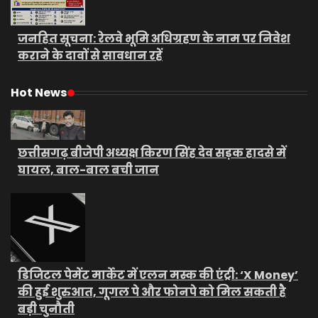
जनहित सूचना: रेलवे भूमि अधिग्रहण के नाम पर निवेश
कराने के दावों से सावधान रहें
Hot News
छत्तीसगढ़ बीजेपी अध्यक्ष किरण सिंह देव सड़क हादसे में
घायल, बाल-बाल बची जान
डिजिटल पेमेंट मार्केट में एलन मस्क की एंट्री: ‘X Money’
की हुई शुरुआत, गूगल पे और फोनपे को मिल सकती है
बड़ी चुनौती