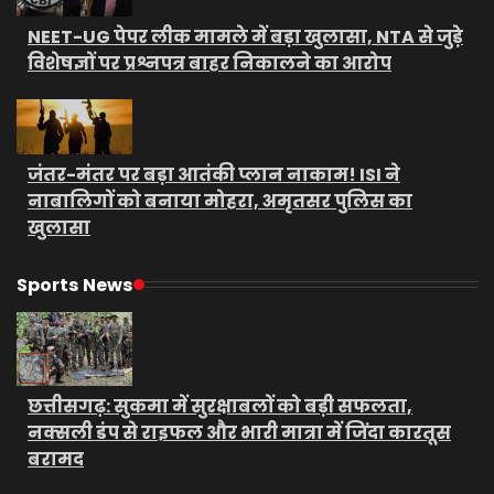
NEET-UG पेपर लीक मामले में बड़ा खुलासा, NTA से जुड़े
विशेषज्ञों पर प्रश्नपत्र बाहर निकालने का आरोप
जंतर-मंतर पर बड़ा आतंकी प्लान नाकाम! ISI ने
नाबालिगों को बनाया मोहरा, अमृतसर पुलिस का
खुलासा
Sports News
छत्तीसगढ़: सुकमा में सुरक्षाबलों को बड़ी सफलता,
नक्सली डंप से राइफल और भारी मात्रा में जिंदा कारतूस
बरामद