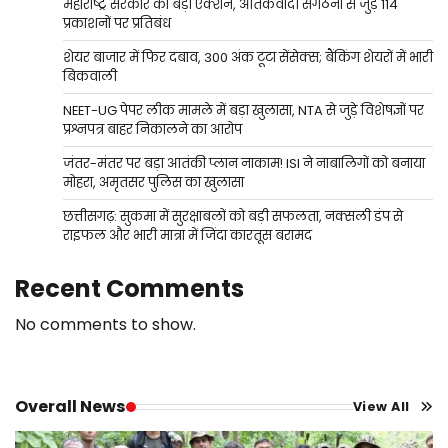
महाराष्ट्र सरकार का बड़ा एक्शन, आतंकवादी संगठनों से जुड़े 114
प्रकाशनों पर प्रतिबंध
शेयर बाजार में फिर दबाव, 300 अंक टूटा सेंसेक्स; बैंकिंग शेयरों में भारी
बिकवाली
NEET-UG पेपर लीक मामले में बड़ा खुलासा, NTA से जुड़े विशेषज्ञों पर
प्रश्नपत्र बाहर निकालने का आरोप
जंतर-मंतर पर बड़ा आतंकी प्लान नाकाम! ISI ने नाबालिगों को बनाया
मोहरा, अमृतसर पुलिस का खुलासा
छत्तीसगढ़: सुकमा में सुरक्षाबलों को बड़ी सफलता, नक्सली डंप से
राइफल और भारी मात्रा में जिंदा कारतूस बरामद
Recent Comments
No comments to show.
Overall News
View All