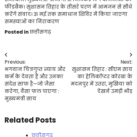
फीडबैक। सुशासन तिहार के तीसरे चरण में आमजन से सीधे
करेंगे संवाद। 31 मई तक समाधान शिविर में किया जाएगा
समस्याओं का निराकरण
Posted in
छत्तीसगढ़
Post
Previous:
Next:
navigation
भगवान चित्रगुप्त न्याय और
सुशासन तिहार : सीएम साय
कर्म के देवता हैं और उनका
का हेलिकॉप्टर कोरबा के
संदेश साफ है—जो जैसा
मदनपुर में उतरा, मुखिया को
करेगा, वैसा फल पाएगा :
देखने उमड़ी भीड़
मुख्यमंत्री साय
Related Posts
छत्तीसगढ़