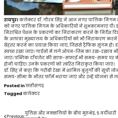
रायपुर।
कलेक्टर डाॅ. गौरव सिंह ने आज नगर पालिक निगम राय
को नगर पालिक निगम के अधिकारियों ने शुभकामनाएं दी। डाॅ. सि
निराश्रित पेंशन के प्रकरणों का निराकरण करने के निर्देश द
के अलावा मुख्यालय के अधिकारियों को भी निराकरण करने के नि
बेहतर करने का प्रयास किया जाएं, जिससे ट्रैफिक सुगम हो। 
स्वच्छ रखा जाएं। गार्डनों में लगे ओपन-जिम का रख-रखाव 
जाएं। पब्लिक टाॅयलेट की साफ-सफाई भी समय-समय पर की ज
होनी चाहिए। उनके प्रकरणों को त्वरित निराकृत किया जाएं।
डाॅ. सिंह ने कहा कि गरीबी रेखा में शामिल बुजुर्गाें की सूची जो
समय-सीमा के भीतर फाॅर्म भराया जाएं और उन्हें योजना से ल
Posted in
छत्तीसगढ़
Tagged
कलेक्टर
Post
पुलिस और नक्सलियों के बीच मुठभेड़, 5 वर्दीधारी
Previous: