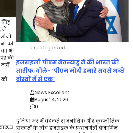
 सिंह
 ने
जोनों
नों को
Uncategorized
ं को भी
 पर की
इजराइली पीएम नेतन्याहू ने की भारत की
नहीं
तारीफ, बोले- ‘पीएम मोदी हमारे सबसे अच्छे
दोस्तों में से एक’
ं को
News Excellent
August 4, 2026
0
दुनिया भर में बदलते राजनीतिक और कूटनीतिक
वास्थ्य
हालातों के बीच इजराइल के प्रधानमंत्री बेंजामिन