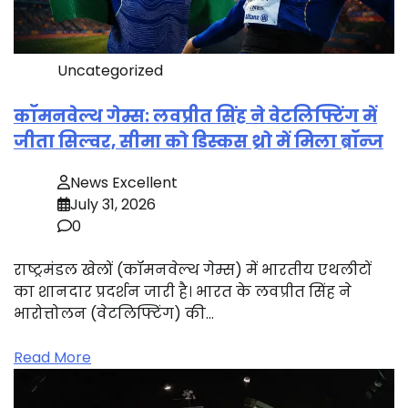
Uncategorized
कॉमनवेल्थ गेम्स: लवप्रीत सिंह ने वेटलिफ्टिंग में
जीता सिल्वर, सीमा को डिस्कस थ्रो में मिला ब्रॉन्ज
News Excellent
July 31, 2026
0
राष्ट्रमंडल खेलों (कॉमनवेल्थ गेम्स) में भारतीय एथलीटों
का शानदार प्रदर्शन जारी है। भारत के लवप्रीत सिंह ने
भारोत्तोलन (वेटलिफ्टिंग) की…
Read More