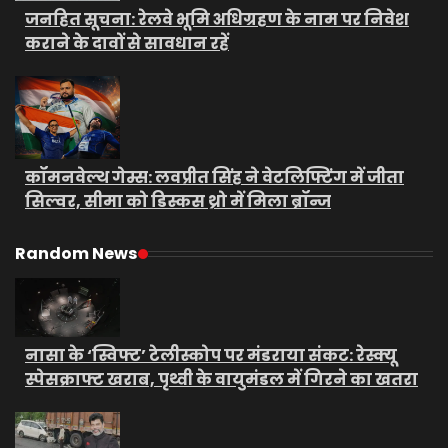
जनहित सूचना: रेलवे भूमि अधिग्रहण के नाम पर निवेश
कराने के दावों से सावधान रहें
कॉमनवेल्थ गेम्स: लवप्रीत सिंह ने वेटलिफ्टिंग में जीता
सिल्वर, सीमा को डिस्कस थ्रो में मिला ब्रॉन्ज
Random News
नासा के ‘स्विफ्ट’ टेलीस्कोप पर मंडराया संकट: रेस्क्यू
स्पेसक्राफ्ट खराब, पृथ्वी के वायुमंडल में गिरने का खतरा