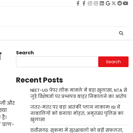
Facebook
facebook
Instagram
instagram
Linkedin
google
Twitter
reddi
Yo
Search
ा
Search
Recent Posts
NEET-UG पेपर लीक मामले में बड़ा खुलासा, NTA से
जुड़े विशेषज्ञों पर प्रश्नपत्र बाहर निकालने का आरोप
ु जी और
जंतर-मंतर पर बड़ा आतंकी प्लान नाकाम! ISI ने
स्या
नाबालिगों को बनाया मोहरा, अमृतसर पुलिस का
है।
खुलासा
 प्राण-
छत्तीसगढ़: सुकमा में सुरक्षाबलों को बड़ी सफलता,