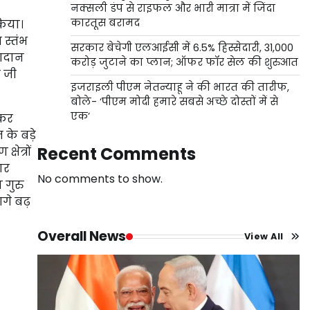
नक्सली डंप से राइफल और भारी मात्रा में जिंदा
कारतूस बरामद
किया।
 स्तंभ
सरकार बेचेगी एलआईसी में 6.5% हिस्सेदारी, 31,000
ोगदान
करोड़ जुटाने का प्लान; ऑफर फॉर सेल की शुरुआत
ा जी
इजराइली पीएम नेतन्याहू ने की भारत की तारीफ,
बोले- ‘पीएम मोदी हमारे सबसे अच्छे दोस्तों में से
एक’
खकर
 के बड़े
Recent Comments
षेत्रों
ार
No comments to show.
 गुरु
आगे बढ़
Overall News
View All