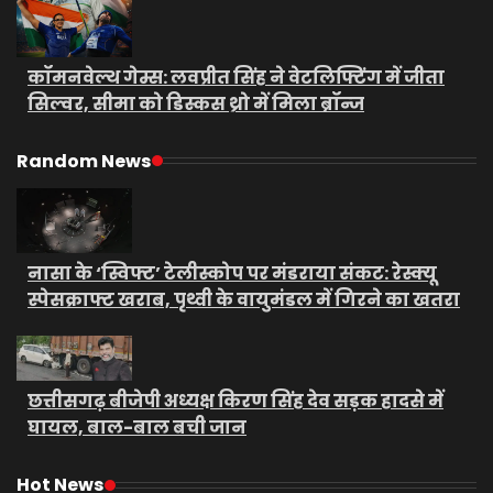
कॉमनवेल्थ गेम्स: लवप्रीत सिंह ने वेटलिफ्टिंग में जीता
सिल्वर, सीमा को डिस्कस थ्रो में मिला ब्रॉन्ज
Random News
नासा के ‘स्विफ्ट’ टेलीस्कोप पर मंडराया संकट: रेस्क्यू
स्पेसक्राफ्ट खराब, पृथ्वी के वायुमंडल में गिरने का खतरा
छत्तीसगढ़ बीजेपी अध्यक्ष किरण सिंह देव सड़क हादसे में
घायल, बाल-बाल बची जान
Hot News