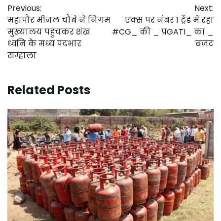
Previous:
Next:
navigation
महापौर मीनल चौबे ने निगम
एक्स पर नंबर 1 ट्रेंड में रहा
मुख्यालय पहुंचकर शंख
#CG_ की _ प्रGATI_ का _
ध्वनि के मध्य पदभार
बजट
सम्हाला
Related Posts