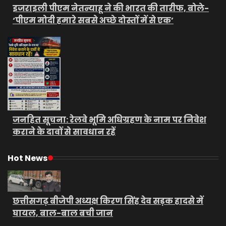
इजराइली पीएम नेतन्याहू ने की भारत की तारीफ, बोले-
‘पीएम मोदी हमारे सबसे अच्छे दोस्तों में से एक’
जनहित सूचना: रेलवे भूमि अधिग्रहण के नाम पर निवेश
कराने के दावों से सावधान रहें
Hot News
छत्तीसगढ़ बीजेपी अध्यक्ष किरण सिंह देव सड़क हादसे में
घायल, बाल-बाल बची जान