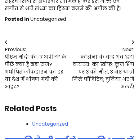
शहरवासियों से सपरिवार शामिल होकर इस भक्ति एवं
संगीत से भरी संध्या का हिस्सा बनने की अपील की है।
Posted in
Uncategorized
Post
Previous:
Next:
navigation
पीएम मोदी की ‘7 अपीलों’ के
कोरोना के बाद अब ‘हंटा
पीछे क्या है बड़ा राज?
वायरस’ का खौफ: क्रूज शिप
अघोषित लॉकडाउन का डर
पर 3 की मौत, 3 नए यात्री
या देश में भीषण मंदी की
मिले पॉजिटिव; दुनिया भर में
आहट?
अलर्ट!
Related Posts
Uncategorized