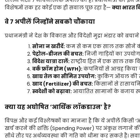
टालने जैसी 7 भावनात्मक अपीलें की हैं। प्रधानमंत्री की इन
विशेषज्ञों तक हर कोई एक ही सवाल पूछ रहा है—
क्या भारत क
वे 7 अपीलें जिन्होंने सबको चौंकाया
प्रधानमंत्री ने देश के विकास और विदेशी मुद्रा भंडार को बचाने
सोना न खरीदें:
कम से कम एक साल तक सोने की 
पेट्रोल-डीजल की बचत:
निजी गाड़ियों का उपयोग क
विदेश यात्रा टालें:
राष्ट्रीय हित में एक साल तक व
वर्क फ्रॉम होम (WFH):
कंपनियों से आग्रह किया 
खाद्य तेल का सीमित उपयोग:
कुकिंग ऑयल की 
खाद (Fertilizer) की बचत:
किसानों से रासायन
स्वदेशी को बढ़ावा:
आयातित सामानों के बजाय स्थान
क्या यह अघोषित ‘आर्थिक लॉकडाउन’ है?
विपक्ष और कई विश्लेषकों का मानना है कि ये अपीलें किसी
खर्च करने की शक्ति (Spending Power) पर अंकुश लगाने की 
सीधे तौर पर अर्थव्यवस्था की गति को धीमा कर सकते हैं। सवा