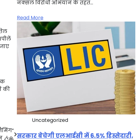
नक्सल विरोधी अभियान के तहत…
Read More
तेल
पीलें
 जाए
विक
े की
Uncategorized
ैमिंग”
सरकार बेचेगी एलआईसी में 6.5% हिस्सेदारी,
 🎶🙏