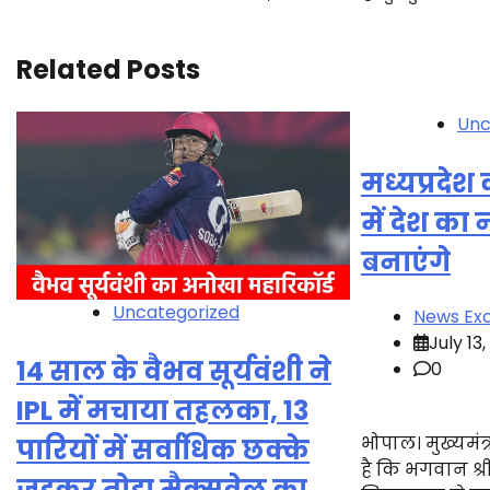
navigation
Related Posts
Unc
मध्यप्रदेश 
में देश का
बनाएंगे
Uncategorized
News Exc
July 13
14 साल के वैभव सूर्यवंशी ने
0
IPL में मचाया तहलका, 13
भोपाल। मुख्यमंत
पारियों में सर्वाधिक छक्के
है कि भगवान श्र
जड़कर तोड़ा मैक्सवेल का