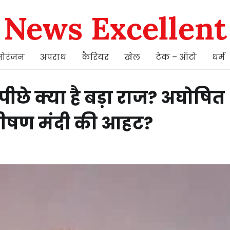
News Excellent
ोरंजन
अपराध
कैरियर
खेल
टेक – ऑटो
धर्म
पीछे क्या है बड़ा राज? अघोषित
 भीषण मंदी की आहट?