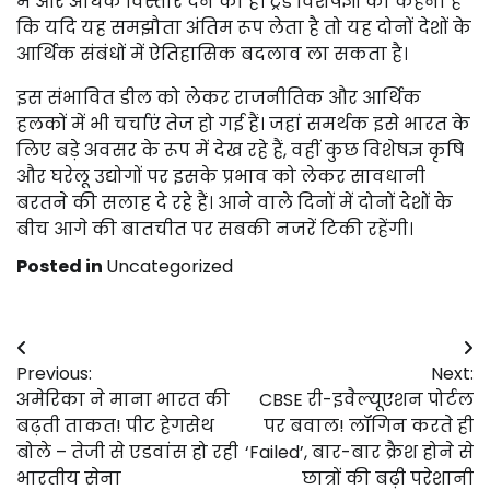
में और अधिक विस्तार देने का है। ट्रेड विशेषज्ञों का कहना है
कि यदि यह समझौता अंतिम रूप लेता है तो यह दोनों देशों के
आर्थिक संबंधों में ऐतिहासिक बदलाव ला सकता है।
इस संभावित डील को लेकर राजनीतिक और आर्थिक
हलकों में भी चर्चाएं तेज हो गई हैं। जहां समर्थक इसे भारत के
लिए बड़े अवसर के रूप में देख रहे हैं, वहीं कुछ विशेषज्ञ कृषि
और घरेलू उद्योगों पर इसके प्रभाव को लेकर सावधानी
बरतने की सलाह दे रहे हैं। आने वाले दिनों में दोनों देशों के
बीच आगे की बातचीत पर सबकी नजरें टिकी रहेंगी।
Posted in
Uncategorized
Post
Previous:
Next:
navigation
अमेरिका ने माना भारत की
CBSE री-इवैल्यूएशन पोर्टल
बढ़ती ताकत! पीट हेगसेथ
पर बवाल! लॉगिन करते ही
बोले – तेजी से एडवांस हो रही
‘Failed’, बार-बार क्रैश होने से
भारतीय सेना
छात्रों की बढ़ी परेशानी