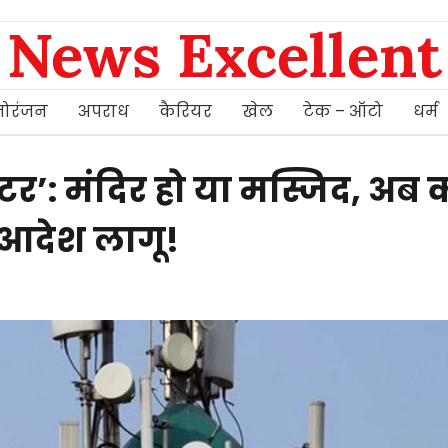
News Excellent
ोरंजन
अपराध
कैरियर
खेल
टेक – ऑटो
धर्म
हंटर’: मंदिर हो या मस्जिद, अब 
; आदेश लागू!