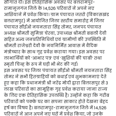
सौगात दी। इस ऐतिहासिक अवसर पर बलरामपुर-
रामानुजगंज जिले के 14,526 परिवारों ने अपने नए
आशियाने में प्रवेश किया। ग्राम पंचायत जतरो (विकासखंड
बलरामपुर) में आयोजित जिला स्तरीय समारोह में जिला
पंचायत सीईओ नयनतारा सिंह तोमर, जनपद पंचायत
अध्यक्ष श्रीमती सुमित्रा चेरवा, उपाध्यक्ष श्रीमती बबली देवी
सहित अन्य जनप्रतिनिधियों एवं ग्रामीणों की उपस्थिति में
श्रीमती राजेश्वरी देवी के नवनिर्मित आवास में वैदिक
मंत्रोच्चार के साथ गृह प्रवेश कराया गया। इस अवसर पर
लाभार्थियों को ‘आभार पत्र’ एवं ‘खुशियों की चाबी’ तथा
स्मृती चिन्ह के रूप में घड़ी भी भेंट की गई।
इस अवसर पर जिला पंचायत सीईओ श्रीमती नयनतारा सिंह
तोमर ने सभी हितग्राहियों को बधाई एवं शुभकामनाएं देते
हुए कहा कि प्रधानमंत्री श्री नरेंद्र मोदी द्वारा बिलासपुर से 3
लाख परिवारों का सामूहिक गृह प्रवेश कराया जाना राज्य
के लिए एक ऐतिहासिक उपलब्धि है। उन्होंने कहा कि गरीब
परिवारों को पक्के घर का सपना साकार होते देखना बेहद
हर्ष का विषय है। बलरामपुर-रामानुजगंज जिले में 14,526
परिवारों ने आज अपने नए घरों में प्रवेश किया, जो उनके