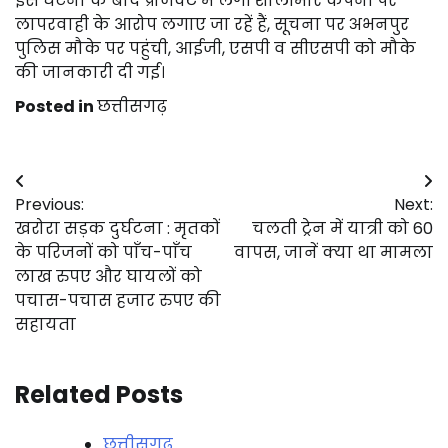
इस घटना के बाद प्रोजेक्ट में लगी शालीमार कंपनी पर
लापरवाही के आरोप लगाए जा रहें हैं, सूचना पर अभनपुर
पुलिस मौके पर पहुंची, आईजी, एसपी व सीएसपी को मौके
की जानकारी दी गई।
Posted in
छत्तीसगढ़
Post
Previous:
Next:
navigation
खरोरा सड़क दुर्घटना : मृतकों
चलती ट्रेन में यात्री को ₹60
के परिजनों को पाँच-पाँच
वापस, जानें क्या था मामला
लाख रुपए और घायलों को
पचास-पचास हजार रुपए की
सहायता
Related Posts
छत्तीसगढ़