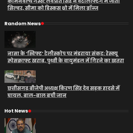
कॉमनवेल्थ गेम्स: लवप्रीत सिंह ने वेटलिफ्टिंग में जीता
सिल्वर, सीमा को डिस्कस थ्रो में मिला ब्रॉन्ज
Random News
नासा के ‘स्विफ्ट’ टेलीस्कोप पर मंडराया संकट: रेस्क्यू
स्पेसक्राफ्ट खराब, पृथ्वी के वायुमंडल में गिरने का खतरा
छत्तीसगढ़ बीजेपी अध्यक्ष किरण सिंह देव सड़क हादसे में
घायल, बाल-बाल बची जान
Hot News