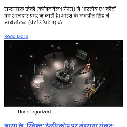
राष्ट्रमंडल खेलों (कॉमनवेल्थ गेम्स) में भारतीय एथलीटों
का शानदार प्रदर्शन जारी है। भारत के लवप्रीत सिंह ने
भारोत्तोलन (वेटलिफ्टिंग) की…
Read More
Uncategorized
नासा के ‘स्विफ्ट’ टेलीस्कोप पर मंडराया संकट: