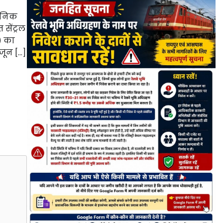
ाधुनिक
सेंट्रल
) का
जून […]