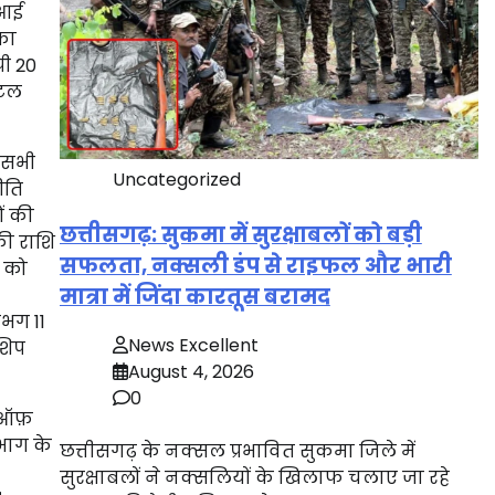
एआई
 का
पी 20
िटल
र सभी
Uncategorized
ीति
ों की
छत्तीसगढ़: सुकमा में सुरक्षाबलों को बड़ी
 की राशि
सफलता, नक्सली डंप से राइफल और भारी
ं को
मात्रा में जिंदा कारतूस बरामद
गभग 11
News Excellent
शिप
August 4, 2026
0
ट ऑफ़
िभाग के
छत्तीसगढ़ के नक्सल प्रभावित सुकमा जिले में
सुरक्षाबलों ने नक्सलियों के खिलाफ चलाए जा रहे