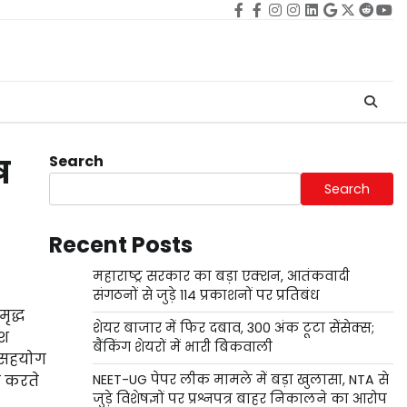
Facebook
facebook
Instagram
instagram
Linkedin
google
Twitter
reddi
Yo
Search
ष
Search
Recent Posts
महाराष्ट्र सरकार का बड़ा एक्शन, आतंकवादी
संगठनों से जुड़े 114 प्रकाशनों पर प्रतिबंध
ृद्ध
शेयर बाजार में फिर दबाव, 300 अंक टूटा सेंसेक्स;
ेश
बैंकिंग शेयरों में भारी बिकवाली
व सहयोग
त करते
NEET-UG पेपर लीक मामले में बड़ा खुलासा, NTA से
जुड़े विशेषज्ञों पर प्रश्नपत्र बाहर निकालने का आरोप