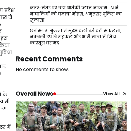
जंतर-मंतर पर बड़ा आतंकी प्लान नाकाम! ISI ने
ा प्रदेश
नाबालिगों को बनाया मोहरा, अमृतसर पुलिस का
लाख से
खुलासा
6
छत्तीसगढ़: सुकमा में सुरक्षाबलों को बड़ी सफलता,
क
नक्सली डंप से राइफल और भारी मात्रा में जिंदा
र इस
कारतूस बरामद
्रिया
सुविधा
Recent Comments
नार
No comments to show.
स
Overall News
े के
View All
्र भी
 कारण
।
र में