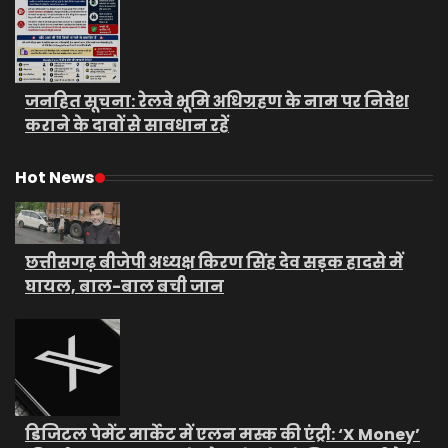
जनहित सूचना: रेलवे भूमि अधिग्रहण के नाम पर निवेश
कराने के दावों से सावधान रहें
Hot News
छत्तीसगढ़ बीजेपी अध्यक्ष किरण सिंह देव सड़क हादसे में
घायल, बाल-बाल बची जान
डिजिटल पेमेंट मार्केट में एलन मस्क की एंट्री: ‘X Money’