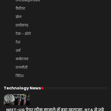
Uncategorized
कैरियर
खेल
छत्तीसगढ़
टेक – ऑटो
देश
धर्म
मनोरंजन
राजनीती
विदेश
Technology News
NEET-UG पेपर लीक मामले में बड़ा खुलासा, NTA से जुड़े