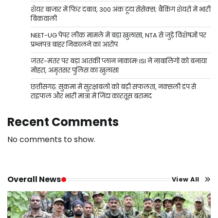
शेयर बाजार में फिर दबाव, 300 अंक टूटा सेंसेक्स; बैंकिंग शेयरों में भारी
बिकवाली
NEET-UG पेपर लीक मामले में बड़ा खुलासा, NTA से जुड़े विशेषज्ञों पर
प्रश्नपत्र बाहर निकालने का आरोप
जंतर-मंतर पर बड़ा आतंकी प्लान नाकाम! ISI ने नाबालिगों को बनाया
मोहरा, अमृतसर पुलिस का खुलासा
छत्तीसगढ़: सुकमा में सुरक्षाबलों को बड़ी सफलता, नक्सली डंप से
राइफल और भारी मात्रा में जिंदा कारतूस बरामद
Recent Comments
No comments to show.
Overall News
View All