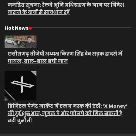
जनहित सूचना: रेलवे भूमि अधिग्रहण के नाम पर निवेश
कराने के दावों से सावधान रहें
Hot News
छत्तीसगढ़ बीजेपी अध्यक्ष किरण सिंह देव सड़क हादसे में
घायल, बाल-बाल बची जान
डिजिटल पेमेंट मार्केट में एलन मस्क की एंट्री: ‘X Money’
की हुई शुरुआत, गूगल पे और फोनपे को मिल सकती है
बड़ी चुनौती