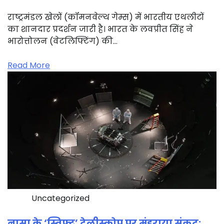
राष्ट्रमंडल खेलों (कॉमनवेल्थ गेम्स) में भारतीय एथलीटों
का शानदार प्रदर्शन जारी है। भारत के लवप्रीत सिंह ने
भारोत्तोलन (वेटलिफ्टिंग) की…
Read More
Uncategorized
नासा के ‘स्विफ्ट’ टेलीस्कोप पर मंडराया संकट: