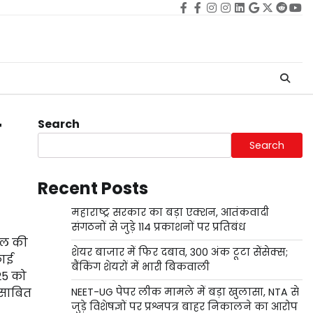
Facebook
facebook
Instagram
instagram
Linkedin
google
Twitter
reddi
Yo
Search
े
Search
Recent Posts
महाराष्ट्र सरकार का बड़ा एक्शन, आतंकवादी
संगठनों से जुड़े 114 प्रकाशनों पर प्रतिबंध
पहल की
शेयर बाजार में फिर दबाव, 300 अंक टूटा सेंसेक्स;
काई
बैंकिंग शेयरों में भारी बिकवाली
25 को
ी साबित
NEET-UG पेपर लीक मामले में बड़ा खुलासा, NTA से
जुड़े विशेषज्ञों पर प्रश्नपत्र बाहर निकालने का आरोप