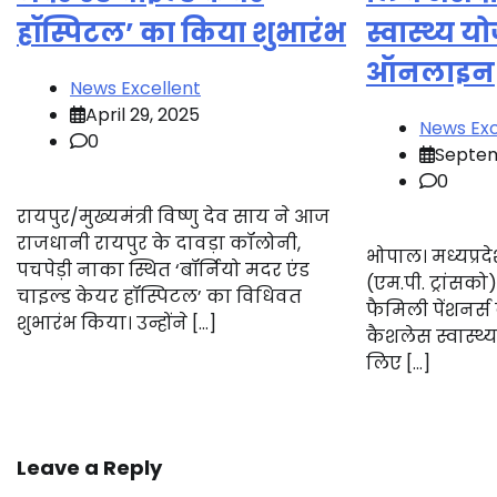
हॉस्पिटल’ का किया शुभारंभ
स्वास्थ्य य
ऑनलाइन
News Excellent
April 29, 2025
News Exc
0
Septem
0
रायपुर/मुख्यमंत्री विष्णु देव साय ने आज
राजधानी रायपुर के दावड़ा कॉलोनी,
भोपाल। मध्यप्रद
पचपेड़ी नाका स्थित ‘बॉर्नियो मदर एंड
(एम.पी. ट्रांसको
चाइल्ड केयर हॉस्पिटल’ का विधिवत
फैमिली पेंशनर्
शुभारंभ किया। उन्होंने […]
कैशलेस स्वास्थ्
लिए […]
Leave a Reply