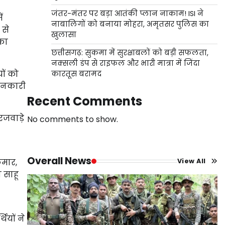
जंतर-मंतर पर बड़ा आतंकी प्लान नाकाम! ISI ने
ं
नाबालिगों को बनाया मोहरा, अमृतसर पुलिस का
 से
खुलासा
 का
छत्तीसगढ़: सुकमा में सुरक्षाबलों को बड़ी सफलता,
नक्सली डंप से राइफल और भारी मात्रा में जिंदा
यों को
कारतूस बरामद
जानकारी
Recent Comments
रजवाड़े
No comments to show.
Overall News
ुमार,
View All
न साहू
थियों ने