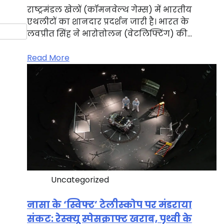
राष्ट्रमंडल खेलों (कॉमनवेल्थ गेम्स) में भारतीय
एथलीटों का शानदार प्रदर्शन जारी है। भारत के
लवप्रीत सिंह ने भारोत्तोलन (वेटलिफ्टिंग) की…
Read More
Uncategorized
नासा के ‘स्विफ्ट’ टेलीस्कोप पर मंडराया
संकट: रेस्क्यू स्पेसक्राफ्ट खराब, पृथ्वी के