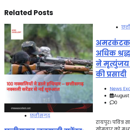
Related Posts
छत्
अमरकंटक म
अधिक श्रद्
ने मृत्युंज
की प्रसादी
News Exc
August
0
छत्तीसगढ़
रायपुर। पवित्र
सोमवार को मध्य