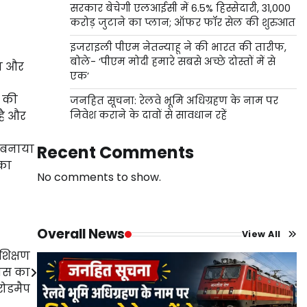
सरकार बेचेगी एलआईसी में 6.5% हिस्सेदारी, 31,000
करोड़ जुटाने का प्लान; ऑफर फॉर सेल की शुरुआत
इजराइली पीएम नेतन्याहू ने की भारत की तारीफ,
बोले- ‘पीएम मोदी हमारे सबसे अच्छे दोस्तों में से
ाण और
एक’
ी की
जनहित सूचना: रेलवे भूमि अधिग्रहण के नाम पर
 है और
निवेश कराने के दावों से सावधान रहें
त बनाया
Recent Comments
 का
No comments to show.
Overall News
View All
रशिक्षण
कास का
रोडमैप