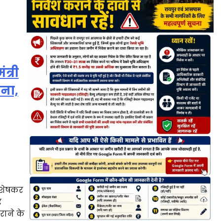
ंत्री
जना,
विशेषकर
र
राने के