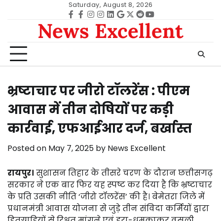
Skip
Saturday, August 8, 2026
to
Facebook
facebook
Instagram
instagram
Linkedin
google
Twitter
reddit
Youtube
News Excellent
content
भ्रष्टाचार पर जीरो टॉलरेंस : पीएम
आवास में तीन दोषियों पर कड़ी
कार्रवाई, एफआईआर दर्ज, बर्खास्त
Posted on
May 7, 2025
by
News Excellent
रायपुर।
सुशासन तिहार के तीसरे चरण के दौरान छत्तीसगढ़
सरकार ने एक बार फिर यह स्पष्ट कर दिया है कि भ्रष्टाचार
के प्रति उसकी नीति ‘जीरो टॉलरेंस’ की है। बेमेतरा जिले में
प्रधानमंत्री आवास योजना से जुड़े तीन संविदा कर्मियों द्वारा
हितग्राहियों से रिश्वत मांगने एवं डरा-धमकाकर वसूली