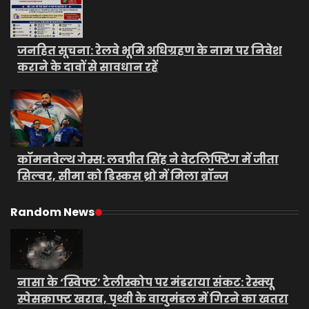
जनहित सूचना: रेलवे भूमि अधिग्रहण के नाम पर निवेश
कराने के दावों से सावधान रहें
कॉमनवेल्थ गेम्स: लवप्रीत सिंह ने वेटलिफ्टिंग में जीता
सिल्वर, सीमा को डिस्कस थ्रो में मिला ब्रॉन्ज
Random News
नासा के ‘स्विफ्ट’ टेलीस्कोप पर मंडराया संकट: रेस्क्यू
स्पेसक्राफ्ट खराब, पृथ्वी के वायुमंडल में गिरने का खतरा