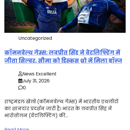
Uncategorized
कॉमनवेल्थ गेम्स: लवप्रीत सिंह ने वेटलिफ्टिंग में
जीता सिल्वर, सीमा को डिस्कस थ्रो में मिला ब्रॉन्ज
News Excellent
July 31, 2026
0
राष्ट्रमंडल खेलों (कॉमनवेल्थ गेम्स) में भारतीय एथलीटों
का शानदार प्रदर्शन जारी है। भारत के लवप्रीत सिंह ने
भारोत्तोलन (वेटलिफ्टिंग) की…
Read More