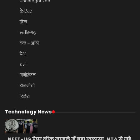
Uncategorized
कैरियर
खेल
छत्तीसगढ़
टेक – ऑटो
देश
धर्म
मनोरंजन
राजनीती
विदेश
Technology News
NEET-UG पेपर लीक मामले में बड़ा खुलासा, NTA से जुड़े