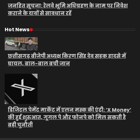
जनहित सूचना: रेलवे भूमि अधिग्रहण के नाम पर निवेश
कराने के दावों से सावधान रहें
Hot News
छत्तीसगढ़ बीजेपी अध्यक्ष किरण सिंह देव सड़क हादसे में
घायल, बाल-बाल बची जान
डिजिटल पेमेंट मार्केट में एलन मस्क की एंट्री: ‘X Money’
की हुई शुरुआत, गूगल पे और फोनपे को मिल सकती है
बड़ी चुनौती