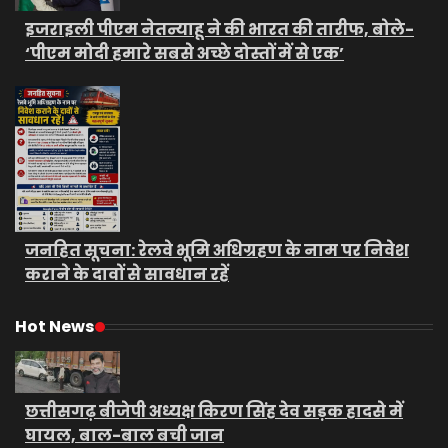
इजराइली पीएम नेतन्याहू ने की भारत की तारीफ, बोले-
‘पीएम मोदी हमारे सबसे अच्छे दोस्तों में से एक’
जनहित सूचना: रेलवे भूमि अधिग्रहण के नाम पर निवेश
कराने के दावों से सावधान रहें
Hot News
छत्तीसगढ़ बीजेपी अध्यक्ष किरण सिंह देव सड़क हादसे में
घायल, बाल-बाल बची जान