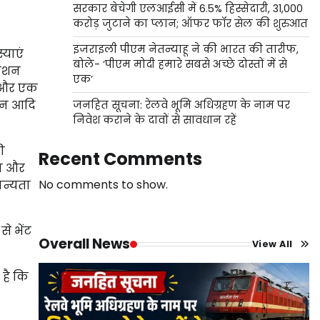
सरकार बेचेगी एलआईसी में 6.5% हिस्सेदारी, 31,000
करोड़ जुटाने का प्लान; ऑफर फॉर सेल की शुरुआत
इजराइली पीएम नेतन्याहू ने की भारत की तारीफ,
्याएं
बोले- ‘पीएम मोदी हमारे सबसे अच्छे दोस्तों में से
राशन
एक’
ा और एक
चान आदि
जनहित सूचना: रेलवे भूमि अधिग्रहण के नाम पर
निवेश कराने के दावों से सावधान रहें
ी
Recent Comments
या और
No comments to show.
ान्यता
से भेंट
Overall News
View All
 है कि