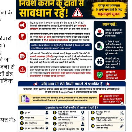
नों के
क
िवारों
रा)
ै।
की जा
ोजना से
्षेत्र
शासनिक
्त में