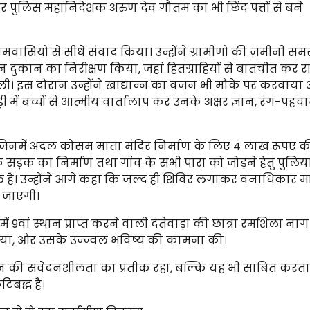
और पुलिस महानिदेशक अरुण देव गौतम का भी छिंद पत्तों से बने
ामवासियों से सीधे संवाद किया। उन्होंने ग्रामीणों की ज़मीनी समस
शन दुकान का निरीक्षण किया, जहां हितग्राहियों से बातचीत कर 
। इस दौरान उन्होंने खाद्यान्न का वजन भी मौके पर करवाय
ाड़ी में बच्चों से आत्मीय वार्तालाप कर उनके अक्षर ज्ञान, रंग-पह
कीं, जिनमें अंदल कोसम माता मंदिर निर्माण के लिए 4 लाख रूपए क
 संपर्क सड़क का निर्माण तथा गांव के सभी पारा को जोड़ने हेतु पुलि
 है। उन्होंने आगे कहा कि जल्द ही शिविर लगाकर वनाधिकार म
ी जाएगी।
ा में 9वां स्थान प्राप्त करने वाली दंतेवाड़ा की छात्रा रमशिला नाग 
िया, और उसके उज्ज्वल भविष्य की कामना की।
ुशासन की संवेदनशीलता का प्रतीक रहा, बल्कि यह भी साबित करता
िबद्ध है।