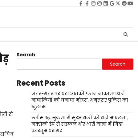
Facebook
facebook
Instagram
instagram
Linkedin
google
Twitter
reddi
Yo
Search
पेड़
Search
Recent Posts
जंतर-मंतर पर बड़ा आतंकी प्लान नाकाम! ISI ने
नाबालिगों को बनाया मोहरा, अमृतसर पुलिस का
खुलासा
ेज़ी से
छत्तीसगढ़: सुकमा में सुरक्षाबलों को बड़ी सफलता,
नक्सली डंप से राइफल और भारी मात्रा में जिंदा
कारतूस बरामद
य सचिव