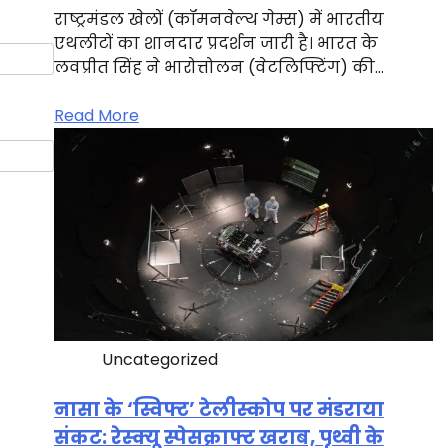
राष्ट्रमंडल खेलों (कॉमनवेल्थ गेम्स) में भारतीय
एथलीटों का शानदार प्रदर्शन जारी है। भारत के
लवप्रीत सिंह ने भारोत्तोलन (वेटलिफ्टिंग) की…
Read More
Uncategorized
नासा के ‘स्विफ्ट’ टेलीस्कोप पर मंडराया
संकट: रेस्क्यू स्पेसक्राफ्ट खराब, पृथ्वी के