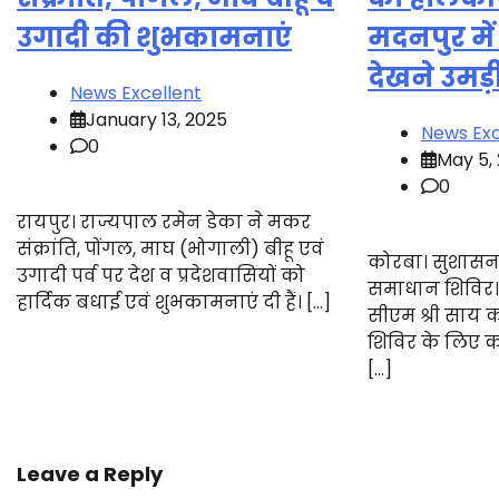
उगादी की शुभकामनाएं
मदनपुर में
देखने उमड़
News Excellent
January 13, 2025
News Exc
0
May 5,
0
रायपुर। राज्यपाल रमेन डेका ने मकर
संक्रांति, पोंगल, माघ (भोगाली) बीहू एवं
कोरबा। सुशासन 
उगादी पर्व पर देश व प्रदेशवासियों को
समाधान शिविर। 
हार्दिक बधाई एवं शुभकामनाएं दी हैं। […]
सीएम श्री साय 
शिविर के लिए क
[…]
Leave a Reply