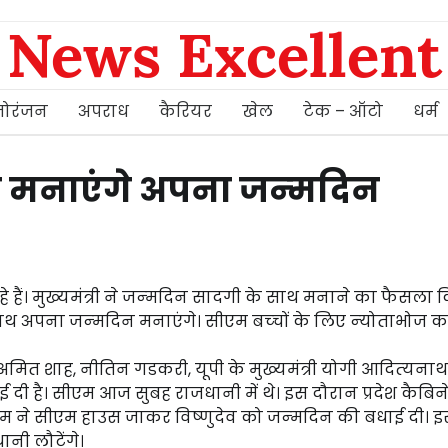
News Excellent
ोरंजन
अपराध
कैरियर
खेल
टेक – ऑटो
धर्म
म मनाएंगे अपना जन्‍मदिन
े हैं। मुख्‍यमंत्री ने जन्‍मदिन सादगी के साथ मनाने का फैसला क
के साथ अपना जन्‍मदिन मनाएंगे। सीएम बच्‍चों के लिए न्‍योताभोज क
्री अमित शाह, नीतिन गडकरी, यूपी के मुख्‍यमंत्री योगी आदित्‍यनाथ, 
ाई दी है। सीएम आज सुबह राजधानी में थे। इस दौरान प्रदेश कैबिन
ौतम ने सीएम हाउस जाकर विष्‍णुदेव को जन्‍मदिन की बधाई दी। 
नी लौटेंगे।