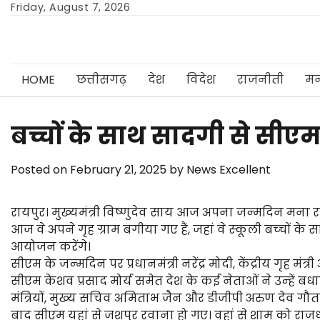
Skip
Friday, August 7, 2026
to
content
HOME
छत्तीसगढ़
देश
विदेश
राजनीती
मन
बच्चों के साथ सादगी से सीए
Posted on
February 21, 2025
by
News Excellent
रायपुर। मुख्‍यमंत्री विष्‍णुदेव साय आज अपना जन्‍मदिन मना रह
आज वे अपने गृह ग्राम बगीया गए हैं, जहां वे स्‍कूली बच्‍चों 
आयोजन करेंगे।
सीएम के जन्‍मदिन पर प्रधानमंत्री नरेंद्र मोदी, केंद्रीय गृह मंत
सीएम केशव प्रसाद मोर्य समेत देश के कई नेताओं ने उन्‍हें बध
मंत्रियों, मुख्‍य सचिव अमिताभ जैन और डीजीपी अरुण देव ग
बाद सीएम यहां से जशपुर रवाना हो गए। वहां से शाम को राजधा