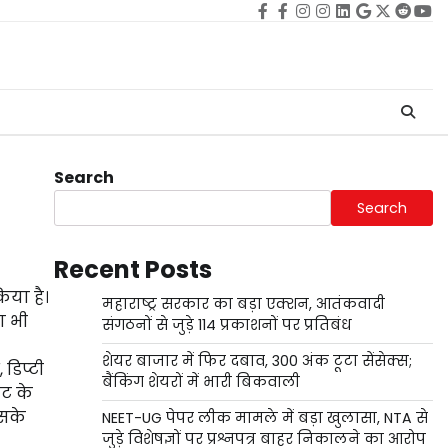
Facebook
facebook
Instagram
instagram
Linkedin
google
Twitter
reddi
Yo
Search
Search
Recent Posts
िया है।
महाराष्ट्र सरकार का बड़ा एक्शन, आतंकवादी
ा भी
संगठनों से जुड़े 114 प्रकाशनों पर प्रतिबंध
शेयर बाजार में फिर दबाव, 300 अंक टूटा सेंसेक्स;
डिप्‍टी
बैंकिंग शेयरों में भारी बिकवाली
ेट के
इसके
NEET-UG पेपर लीक मामले में बड़ा खुलासा, NTA से
जुड़े विशेषज्ञों पर प्रश्नपत्र बाहर निकालने का आरोप