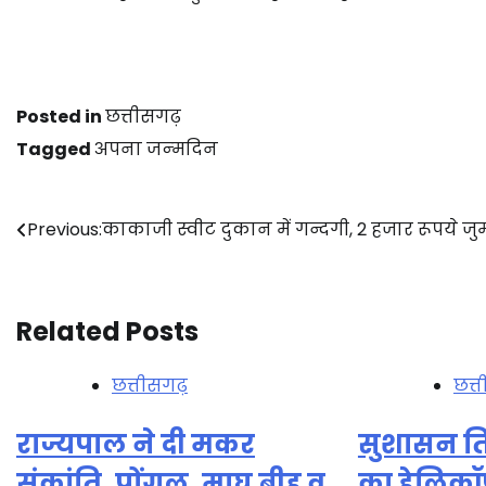
Posted in
छत्तीसगढ़
Tagged
अपना जन्‍मदिन
Post
Previous:
काकाजी स्वीट दुकान में गन्दगी, 2 हजार रूपये जुर
navigation
Related Posts
छत्तीसगढ़
छत्
राज्यपाल ने दी मकर
सुशासन ति
संक्रांति, पोंगल, माघ बीहू व
का हेलिकॉप