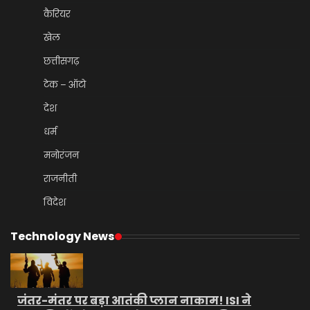
कैरियर
खेल
छत्तीसगढ़
टेक – ऑटो
देश
धर्म
मनोरंजन
राजनीती
विदेश
Technology News
जंतर-मंतर पर बड़ा आतंकी प्लान नाकाम! ISI ने