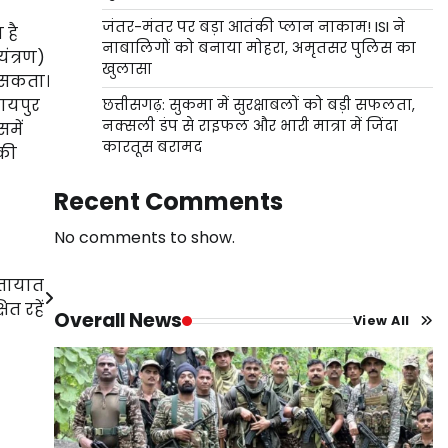
जंतर-मंतर पर बड़ा आतंकी प्लान नाकाम! ISI ने
 है
नाबालिगों को बनाया मोहरा, अमृतसर पुलिस का
ंत्रण)
खुलासा
ा सकता।
रायपुर
छत्तीसगढ़: सुकमा में सुरक्षाबलों को बड़ी सफलता,
नक्सली डंप से राइफल और भारी मात्रा में जिंदा
समें
कारतूस बरामद
 की
Recent Comments
No comments to show.
ातायात
ित रहें
Overall News
View All