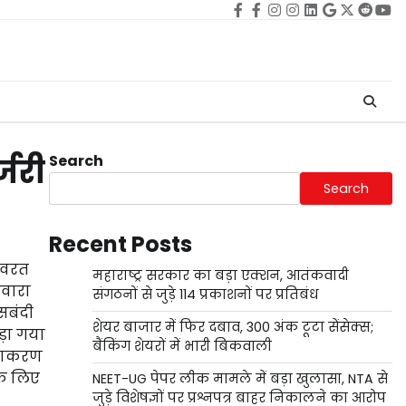
Facebook
facebook
Instagram
instagram
Linkedin
google
Twitter
reddi
Yo
Search
्जरी
Search
Recent Posts
अनवरत
महाराष्ट्र सरकार का बड़ा एक्शन, आतंकवादी
आवारा
संगठनों से जुड़े 114 प्रकाशनों पर प्रतिबंध
नसबंदी
शेयर बाजार में फिर दबाव, 300 अंक टूटा सेंसेक्स;
कड़ा गया
बैंकिंग शेयरों में भारी बिकवाली
धियाकरण
के लिए
NEET-UG पेपर लीक मामले में बड़ा खुलासा, NTA से
जुड़े विशेषज्ञों पर प्रश्नपत्र बाहर निकालने का आरोप