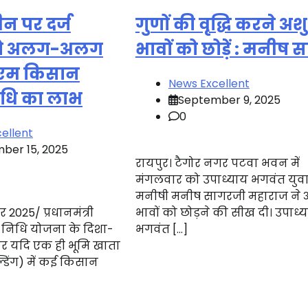
न पर दर्ज
गुणों की वृद्धि करने अश
 को अलग-अलग
भावों को छोड़ें : मनीष 
ीएम किसान
News Excellent
िधि का लाभ
September 9, 2025
0
ellent
ber 15, 2025
रायपुर। टैगोर नगर पटवा भवन में
मंगलवार को उपाध्याय भगवंत युव
मनीषी मनीष सागरजी महाराज ने 
र 2025/ प्रधानमंत्री
भावों को छोड़ने की सीख दी। उपाध्
निधि योजना के दिशा-
भगवंत […]
ुसार यदि एक ही भूमि खाता
्डिंग) में कई किसान