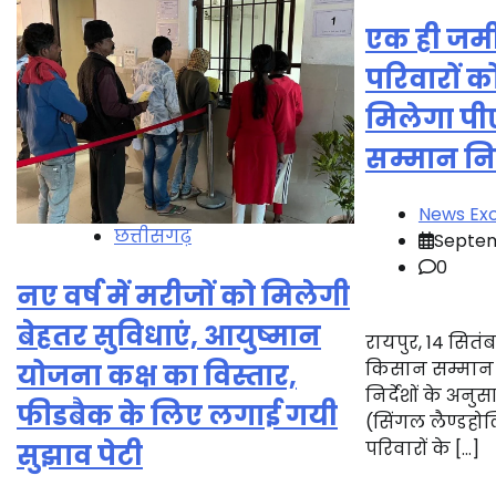
एक ही जमी
परिवारों
मिलेगा प
सम्मान न
News Exc
छत्तीसगढ़
Septem
0
नए वर्ष में मरीजों को मिलेगी
बेहतर सुविधाएं, आयुष्मान
रायपुर, 14 सितंब
किसान सम्मान 
योजना कक्ष का विस्तार,
निर्देशों के अन
फीडबैक के लिए लगाई गयी
(सिंगल लैण्डहोल
परिवारों के […]
सुझाव पेटी