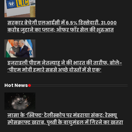
सरकार बेचेगी एलआईसी में 6.5% हिस्सेदारी, 31,000
करोड़ जुटाने का प्लान; ऑफर फॉर सेल की शुरुआत
इजराइली पीएम नेतन्याहू ने की भारत की तारीफ, बोले-
‘पीएम मोदी हमारे सबसे अच्छे दोस्तों में से एक’
Hot News
नासा के ‘स्विफ्ट’ टेलीस्कोप पर मंडराया संकट: रेस्क्यू
स्पेसक्राफ्ट खराब, पृथ्वी के वायुमंडल में गिरने का खतरा