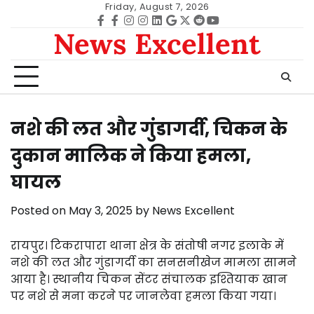
Skip
Friday, August 7, 2026
to
Facebook
facebook
Instagram
instagram
Linkedin
google
Twitter
reddit
Youtube
News Excellent
content
नशे की लत और गुंडागर्दी, चिकन के
दुकान मालिक ने किया हमला,
घायल
Posted on
May 3, 2025
by
News Excellent
रायपुर। टिकरापारा थाना क्षेत्र के संतोषी नगर इलाके में
नशे की लत और गुंडागर्दी का सनसनीखेज मामला सामने
आया है। स्थानीय चिकन सेंटर संचालक इश्तियाक खान
पर नशे से मना करने पर जानलेवा हमला किया गया।