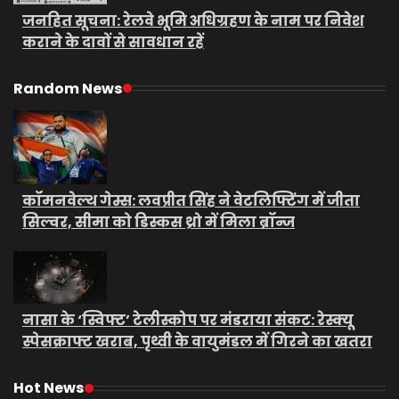
जनहित सूचना: रेलवे भूमि अधिग्रहण के नाम पर निवेश
कराने के दावों से सावधान रहें
Random News
कॉमनवेल्थ गेम्स: लवप्रीत सिंह ने वेटलिफ्टिंग में जीता
सिल्वर, सीमा को डिस्कस थ्रो में मिला ब्रॉन्ज
नासा के ‘स्विफ्ट’ टेलीस्कोप पर मंडराया संकट: रेस्क्यू
स्पेसक्राफ्ट खराब, पृथ्वी के वायुमंडल में गिरने का खतरा
Hot News