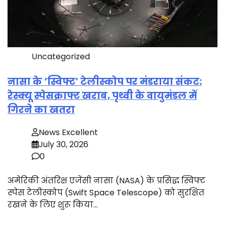
Uncategorized
नासा के ‘स्विफ्ट’ टेलीस्कोप पर मंडराया संकट:
रेस्क्यू स्पेसक्राफ्ट खराब, पृथ्वी के वायुमंडल में
गिरने का खतरा
News Excellent
July 30, 2026
0
अमेरिकी अंतरिक्ष एजेंसी नासा (NASA) के प्रसिद्ध स्विफ्ट
स्पेस टेलीस्कोप (Swift Space Telescope) को सुरक्षित
रखने के लिए शुरू किया…