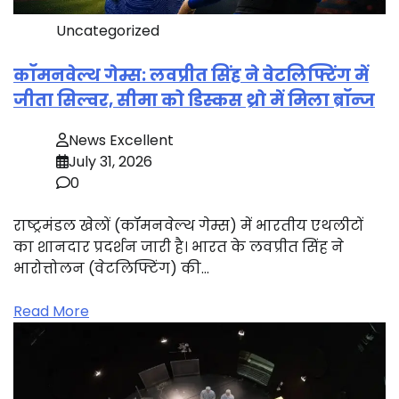
Uncategorized
कॉमनवेल्थ गेम्स: लवप्रीत सिंह ने वेटलिफ्टिंग में
जीता सिल्वर, सीमा को डिस्कस थ्रो में मिला ब्रॉन्ज
News Excellent
July 31, 2026
0
राष्ट्रमंडल खेलों (कॉमनवेल्थ गेम्स) में भारतीय एथलीटों
का शानदार प्रदर्शन जारी है। भारत के लवप्रीत सिंह ने
भारोत्तोलन (वेटलिफ्टिंग) की…
Read More