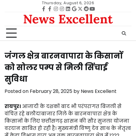
Skip
Thursday, August 6, 2026
to
Facebook
facebook
Instagram
instagram
Linkedin
google
Twitter
reddit
Youtube
News Excellent
content
जंगल क्षेत्र बारनवापारा के किसानों
को सोलर पम्प से मिली सिंचाई
सुविधा
Posted on
February 28, 2025
by
News Excellent
रायपुर।
आजादी के दशकों बाद भी परंपरागत बिजली से
वंचित रहे बलौदाबाजार जिले के बारनवापारा क्षेत्र के
किसानों के लिए छत्तीसगढ़ शासन की सौर सुजला योजना
वरदान साबित हो रही है। मुख्यमंत्री विष्णु देव साथ के नेतृत्व
में क्रेडा विभाग द्वारा अब तक बारनवापारा क्षेत्र में 1222