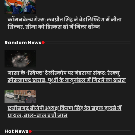
कॉमनवेल्थ गेम्स: लवप्रीत सिंह ने वेटलिफ्टिंग में जीता
सिल्वर, सीमा को डिस्कस थ्रो में मिला ब्रॉन्ज
Random News
नासा के ‘स्विफ्ट’ टेलीस्कोप पर मंडराया संकट: रेस्क्यू
स्पेसक्राफ्ट खराब, पृथ्वी के वायुमंडल में गिरने का खतरा
छत्तीसगढ़ बीजेपी अध्यक्ष किरण सिंह देव सड़क हादसे में
घायल, बाल-बाल बची जान
Hot News