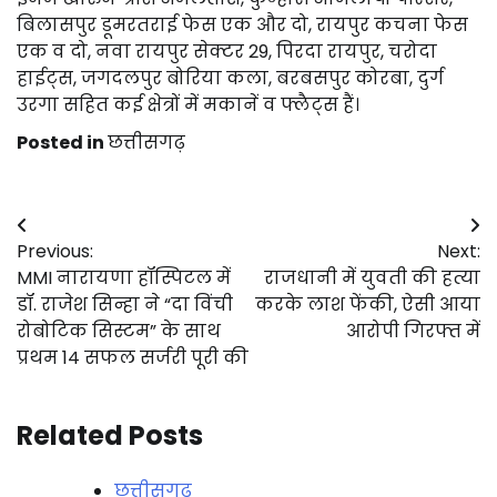
बिलासपुर डूमरतराई फेस एक और दो, रायपुर कचना फेस
एक व दो, नवा रायपुर सेक्टर 29, पिरदा रायपुर, चरोदा
हाईट्स, जगदलपुर बोरिया कला, बरबसपुर कोरबा, दुर्ग
उरगा सहित कई क्षेत्रों में मकानें व फ्लैट्स हैं।
Posted in
छत्तीसगढ़
Post
Previous:
Next:
navigation
MMI नारायणा हॉस्पिटल में
राजधानी में युवती की हत्या
डॉ. राजेश सिन्हा ने “दा विंची
करके लाश फेंकी, ऐसी आया
रोबोटिक सिस्टम” के साथ
आरोपी गिरफ्त में
प्रथम 14 सफल सर्जरी पूरी की
Related Posts
छत्तीसगढ़