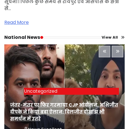
सूचना। पिछले कुछ समय से रायपुर एवं आसपास के क्षेत्रों
से…
Read More
National News
View All
Uncategorized
जंतर-मंतर पर फिर गरमाया CJP आंदोलन, अभिजीत
दीपके ने किया बड़ा ऐलान; दिलजीत दोसांझ भी
समर्थन में उतरे