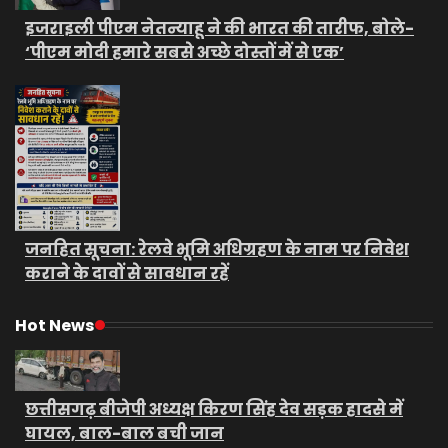
इजराइली पीएम नेतन्याहू ने की भारत की तारीफ, बोले-
‘पीएम मोदी हमारे सबसे अच्छे दोस्तों में से एक’
जनहित सूचना: रेलवे भूमि अधिग्रहण के नाम पर निवेश
कराने के दावों से सावधान रहें
Hot News
छत्तीसगढ़ बीजेपी अध्यक्ष किरण सिंह देव सड़क हादसे में
घायल, बाल-बाल बची जान