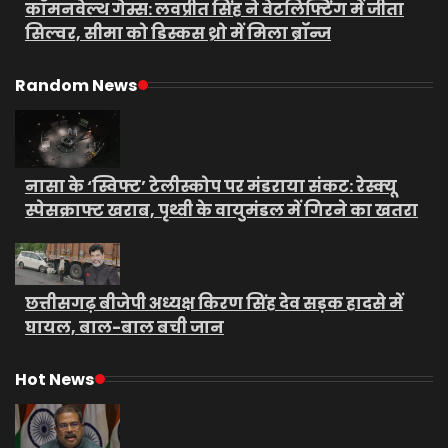
कॉमनवेल्थ गेम्स: लवप्रीत सिंह ने वेटलिफ्टिंग में जीता
सिल्वर, सीमा को डिस्कस थ्रो में मिला ब्रॉन्ज
Random News
नासा के ‘स्विफ्ट’ टेलीस्कोप पर मंडराया संकट: रेस्क्यू
स्पेसक्राफ्ट खराब, पृथ्वी के वायुमंडल में गिरने का खतरा
छत्तीसगढ़ बीजेपी अध्यक्ष किरण सिंह देव सड़क हादसे में
घायल, बाल-बाल बची जान
Hot News