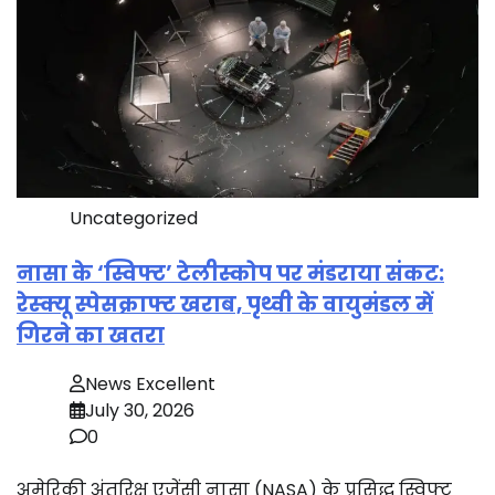
Uncategorized
नासा के ‘स्विफ्ट’ टेलीस्कोप पर मंडराया संकट:
रेस्क्यू स्पेसक्राफ्ट खराब, पृथ्वी के वायुमंडल में
गिरने का खतरा
News Excellent
July 30, 2026
0
अमेरिकी अंतरिक्ष एजेंसी नासा (NASA) के प्रसिद्ध स्विफ्ट