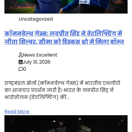
Uncategorized
कॉमनवेल्थ गेम्स: लवप्रीत सिंह ने वेटलिफ्टिंग में
जीता सिल्वर, सीमा को डिस्कस थ्रो में मिला ब्रॉन्ज
News Excellent
July 31, 2026
0
राष्ट्रमंडल खेलों (कॉमनवेल्थ गेम्स) में भारतीय एथलीटों
का शानदार प्रदर्शन जारी है। भारत के लवप्रीत सिंह ने
भारोत्तोलन (वेटलिफ्टिंग) की…
Read More