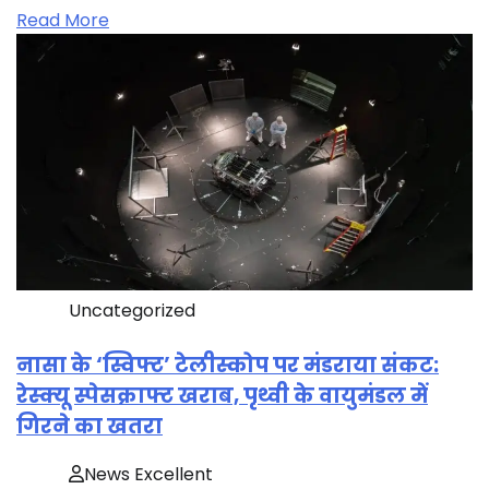
Read More
Uncategorized
नासा के ‘स्विफ्ट’ टेलीस्कोप पर मंडराया संकट:
रेस्क्यू स्पेसक्राफ्ट खराब, पृथ्वी के वायुमंडल में
गिरने का खतरा
News Excellent