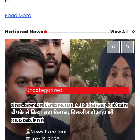
से…
Read More
National News
View All
Uncategorized
जंतर-मंतर पर फिर गरमाया CJP आंदोलन, अभिजीत
दीपके ने किया बड़ा ऐलान; दिलजीत दोसांझ भी
समर्थन में उतरे
News Excellent
July 21, 2026