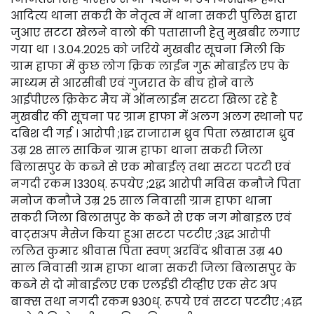
आदित्य थाना सकरी के नेतृत्व में थाना सकरी पुलिस द्वारा
जुआए सटटा खेलने वालो की पतासाजी हेतु मुखबीर लगाए
गया था । 3.04.2025 को जरिये मुखबीर सूचना मिली कि
ग्राम हाफा में कुछ लोग क्रिक लाईन गुरू मोबाईल एप के
माध्यम से आरसीबी एवं गुजरात के बीच होने वाले
आईपीएल क्रिकेट मैच में ऑनलाईन सटटा खिला रहे है
मुखबीर की सूचना पर ग्राम हाफा में अलग अलग स्थानो पर
दबिश दी गई । आरोपी ;1द्ध राजाराम ध्रुव पिता लखाराम ध्रुव
उम्र 28 साल साकिन ग्राम हाफा थाना सकरी जिला
बिलासपुर के कब्जे से एक मोबाईल् तथा सटटा पटटी एवं
नगदी रकम 1330ध्. रूपयेए ;2द्ध आरोपी मविस कनौजे पिता
मनोज कनौजे उम्र 25 साल निवासी ग्राम हाफा थाना
सकरी जिला बिलासपुर के कब्जे से एक नग मोबाइल एवं
वाट्सअप मैसेज किया हुआ सटटा पटटीए ;3द्ध आरोपी
ललित कुमार श्रीवास पिता स्वण् अरविंद श्रीवास उम्र 40
साल निवासी ग्राम हाफा थाना सकरी जिला बिलासपुर के
कब्जे से दो मोबाईलए एक एलईडी टीव्हीए एक सेट अप
बाक्स तथा नगदी रकम 930ध्. रूपये एवं सटटा पटटीए ;4द्ध