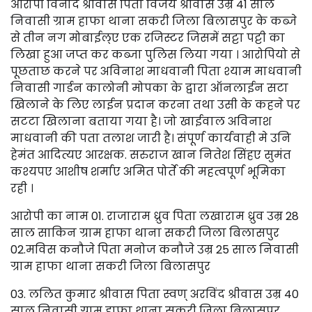
आरोपी विनोद श्रीवास पिता विजय श्रीवास उम्र 41 साल
निवासी ग्राम हाफा थाना सकरी जिला बिलासपुर के कब्जे
से तीन नग मोबाईल्ए एक रजिस्टर जिसमें सट्टा पट्टी का
लिखा हुआ जप्त कर कब्जा पुलिस लिया गया । आरोपियो से
पूछताछ करने पर अविनाश माधवानी पिता श्याम माधवानी
निवासी गार्डन कालोनी मोपका के द्वारा ऑनलाईन सटा
खिलाने के लिए लाईन प्रदान करना तथा उसी के कहने पर
सटटा खिलाना बताया गया है। जो खाईवाल अविनाश
माधवानी की पता तलाश जारी है। संपूर्ण कार्यवाही मे उनि
हेमंत आदित्यए आरक्षक. सरुराज खान नितेश सिंहए सुमंत
कश्यपए आशीष शर्माए अमित पोर्ते की महत्वपूर्ण भूमिका
रही ।
आरोपी का नाम 01. राजाराम ध्रुव पिता लखाराम ध्रुव उम्र 28
साल साकिन ग्राम हाफा थाना सकरी जिला बिलासपुर
02.मविस कनौजे पिता मनोज कनौजे उम्र 25 साल निवासी
ग्राम हाफा थाना सकरी जिला बिलासपुर
03. ललित कुमार श्रीवास पिता स्वण् अरविंद श्रीवास उम्र 40
साल निवासी ग्राम हाफा थाना सकरी जिला बिलासपुर