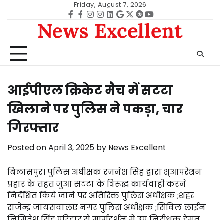
Skip
Friday, August 7, 2026
to
Facebook
facebook
Instagram
instagram
Linkedin
google
Twitter
reddit
Youtube
News Excellent
content
आईपीएल क्रिकेट मैच में सटटा
खिलाने पर पुलिस ने पकड़ा, चार
गिरफ्तार
Posted on
April 3, 2025
by
News Excellent
बिलासपुर। पुलिस अधीक्षक रजनेश सिंह द्वारा श्आपरेशन
प्रहार के तहत जुआ सटटा के विरूद्ध कार्यवाही करने
निर्देशित किये जाने पर अतिरिक्त पुलिस अधीक्षक ;शहर
राजेन्द्र जायसवालए नगर पुलिस अधीक्षक ;सिविल लाईन
निमितेश सिंह परिहार से मार्गदर्शन में उप निरीक्षक हेमंत