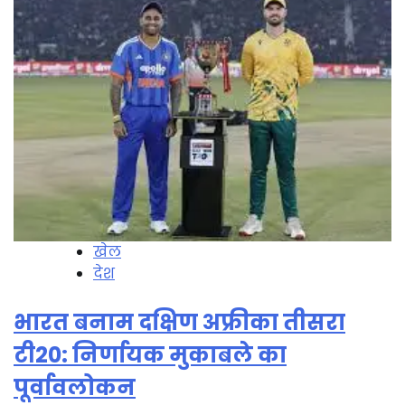
खेल
देश
भारत बनाम दक्षिण अफ्रीका तीसरा
टी20: निर्णायक मुकाबले का
पूर्वावलोकन