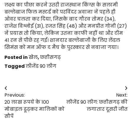
लक्ष्य का पीछा करने उतरी राजस्थान किंग्स के सलामी
बल्लेबाज फिल मस्टर्ड को परविंदर अवाना ने पहले ही
ओवर चलता कर दिया, जिसके बाद गौरव तोमर (34),
राजेश विश्नोई (31), रजत सिंह (48) और मनप्रीत गोनी (27)
ने प्रयास तो किया, लेकिन उतना काफी नहीं था और टीम
41 रन से पीछे रह गई। शानदार बल्लेबाजी के लिए लेंडल
सिमंस को मन ऑफ द मैच के पुरस्कार से नवाजा गया।
Posted in
खेल
,
छत्तीसगढ़
Tagged
लीजेंड 90 लीग
Post
Previous:
Next:
navigation
20 लाख रूपये के 100
लीजेंड 90 लीग: छत्तीसगढ़ की
मोबाइल ढूढ़कर मालिकों को
लगातार दूसरी जीत
सौपें