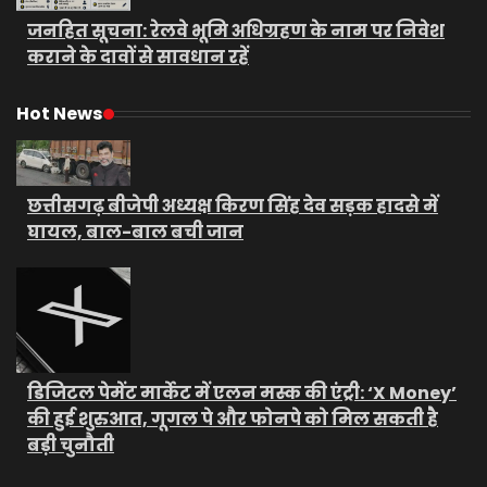
जनहित सूचना: रेलवे भूमि अधिग्रहण के नाम पर निवेश
कराने के दावों से सावधान रहें
Hot News
छत्तीसगढ़ बीजेपी अध्यक्ष किरण सिंह देव सड़क हादसे में
घायल, बाल-बाल बची जान
डिजिटल पेमेंट मार्केट में एलन मस्क की एंट्री: ‘X Money’
की हुई शुरुआत, गूगल पे और फोनपे को मिल सकती है
बड़ी चुनौती