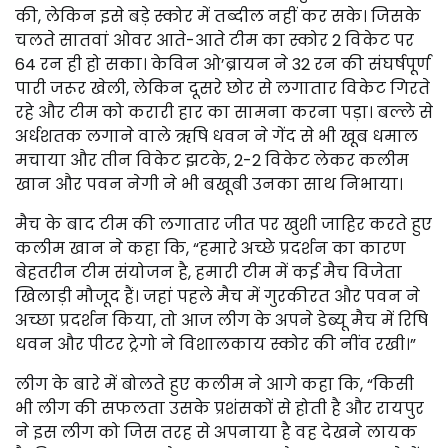
की, लेकिन इसे बड़े स्कोर में तब्दील नहीं कर सके। जिसके
चलते सातवां ओवर आते-आते टीम का स्कोर 2 विकेट पर
64 रन ही हो सका। केविन ओ’ब्रायन ने 32 रन की संघर्षपूर्ण
पारी जरूर खेली, लेकिन दूसरे छोर से लगातार विकेट गिरते
रहे और टीम को करारी हार का सामना करना पड़ा। बल्ले से
अर्धशतक लगाने वाले ऋषि धवन ने गेंद से भी खूब धमाल
मचाया और तीन विकेट झटके, 2-2 विकेट लेकर कलीम
खान और पवन नेगी ने भी बखूबी उनका साथ निभाया।
मैच के बाद टीम की लगातार जीत पर खुशी जाहिर करते हुए
कलीम खान ने कहा कि, “हमारे अच्छे प्रदर्शन का कारण
बेहतरीन टीम संयोजन है, हमारी टीम में कई मैच विजेता
खिलाड़ी मौजूद हैं। जहां पहले मैच में गुरकीरत और पवन ने
अच्छा प्रदर्शन किया, तो आज लीग के अपने डेब्यू मैच में रिषि
धवन और पीटर ट्रेगो ने विशालकाय स्कोर की नींव रखी।”
लीग के बारे में बोलते हुए कलीम ने आगे कहा कि, “किसी
भी लीग की सफलता उसके प्रशंसकों से होती है और रायपुर
ने इस लीग को जिस तरह से अपनाया है वह देखने लायक