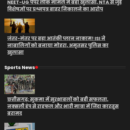
NEET-UG पेपर लीक मामले में बड़ा खुलासा, NTA से जुड़े
विशेषज्ञों पर प्रश्नपत्र बाहर निकालने का आरोप
जंतर-मंतर पर बड़ा आतंकी प्लान नाकाम! ISI ने
नाबालिगों को बनाया मोहरा, अमृतसर पुलिस का
खुलासा
Sports News
छत्तीसगढ़: सुकमा में सुरक्षाबलों को बड़ी सफलता,
नक्सली डंप से राइफल और भारी मात्रा में जिंदा कारतूस
बरामद